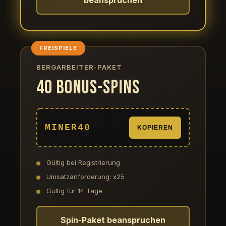
beanspruchen
FREISPIELE
BERGARBEITER-PAKET
40 Bonus-Spins
MINER40
KOPIEREN
Gültig bei Registrierung
Umsatzanforderung: x25
Gültig für 14 Tage
Spin-Paket beanspruchen