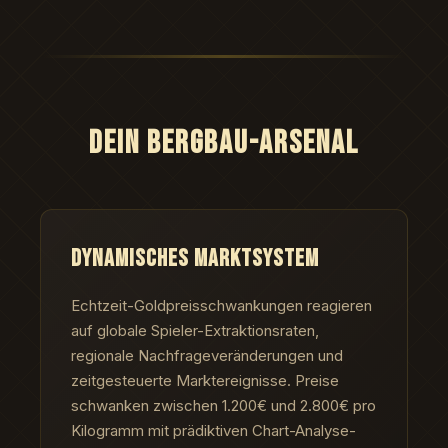
Dein Bergbau-Arsenal
Dynamisches Marktsystem
Echtzeit-Goldpreisschwankungen reagieren
auf globale Spieler-Extraktionsraten,
regionale Nachfrageveränderungen und
zeitgesteuerte Marktereignisse. Preise
schwanken zwischen 1.200€ und 2.800€ pro
Kilogramm mit prädiktiven Chart-Analyse-