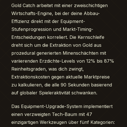
Gold Catch arbeitet mit einer zweischichtigen
Wirtschafts-Engine, bei der deine Abbau-
Effizienz direkt mit der Equipment-
Stufenprogression und Markt-Timing-
Entscheidungen korreliert. Die Kernschleife
dreht sich um die Extraktion von Gold aus
prozedural generierten Minenschächten mit
variierenden Erzdichte-Levels von 12% bis 87%
Reinheitsgraden, was dich zwingt,
Extraktionskosten gegen aktuelle Marktpreise
zu kalkulieren, die alle 90 Sekunden basierend
auf globaler Spieleraktivität schwanken.
Das Equipment-Upgrade-System implementiert
einen verzweigten Tech-Baum mit 47
einzigartigen Werkzeugen über fünf Kategorien: