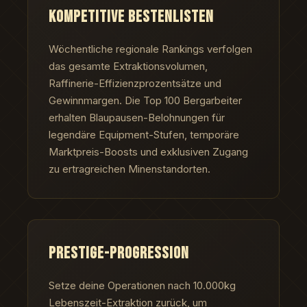
Kompetitive Bestenlisten
Wöchentliche regionale Rankings verfolgen
das gesamte Extraktionsvolumen,
Raffinerie-Effizienzprozentsätze und
Gewinnmargen. Die Top 100 Bergarbeiter
erhalten Blaupausen-Belohnungen für
legendäre Equipment-Stufen, temporäre
Marktpreis-Boosts und exklusiven Zugang
zu ertragreichen Minenstandorten.
Prestige-Progression
Setze deine Operationen nach 10.000kg
Lebenszeit-Extraktion zurück, um