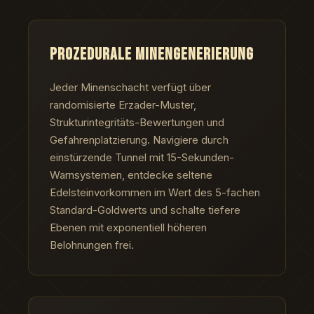
Prozedurale Minengenerierung
Jeder Minenschacht verfügt über
randomisierte Erzader-Muster,
Strukturintegritäts-Bewertungen und
Gefahrenplatzierung. Navigiere durch
einstürzende Tunnel mit 15-Sekunden-
Warnsystemen, entdecke seltene
Edelsteinvorkommen im Wert des 5-fachen
Standard-Goldwerts und schalte tiefere
Ebenen mit exponentiell höheren
Belohnungen frei.