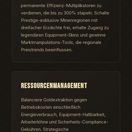
permanente Effizienz-Multiplikatoren zu
verdienen, die bis zu 300% stapeln. Schalte
Prestige-exklusive Minenregionen mit
dreifacher Erzdichte frei, erhalte Zugang zu
legendären Equipment-Skins und gewinne
Marktmanipulations-Tools, die regionale
Preistrends beeinflussen.
Ressourcenmanagement
Balanciere Goldextraktion gegen
Betriebskosten einschließlich
Energieverbrauch, Equipment-Haltbarkeit,
Arbeiterlöhne und Sicherheits-Compliance-
Gebühren. Strategische