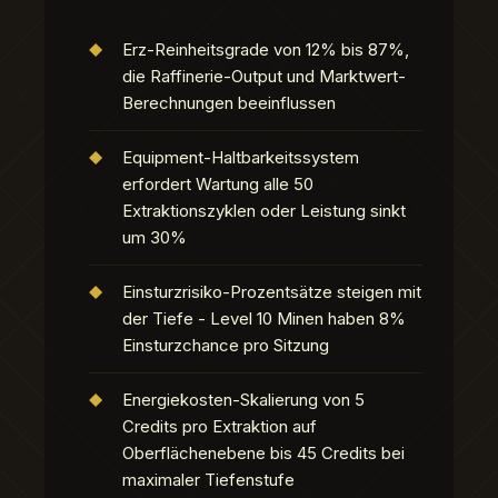
Erz-Reinheitsgrade von 12% bis 87%,
die Raffinerie-Output und Marktwert-
Berechnungen beeinflussen
Equipment-Haltbarkeitssystem
erfordert Wartung alle 50
Extraktionszyklen oder Leistung sinkt
um 30%
Einsturzrisiko-Prozentsätze steigen mit
der Tiefe - Level 10 Minen haben 8%
Einsturzchance pro Sitzung
Energiekosten-Skalierung von 5
Credits pro Extraktion auf
Oberflächenebene bis 45 Credits bei
maximaler Tiefenstufe