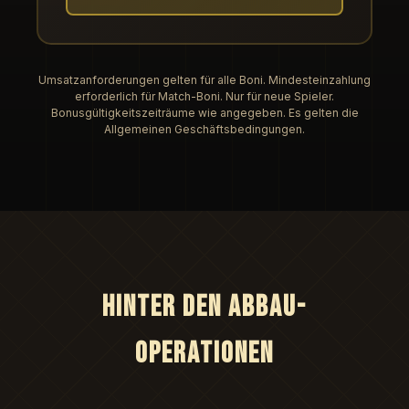
Umsatzanforderungen gelten für alle Boni. Mindesteinzahlung
erforderlich für Match-Boni. Nur für neue Spieler.
Bonusgültigkeitszeiträume wie angegeben. Es gelten die
Allgemeinen Geschäftsbedingungen.
Hinter den Abbau-
Operationen