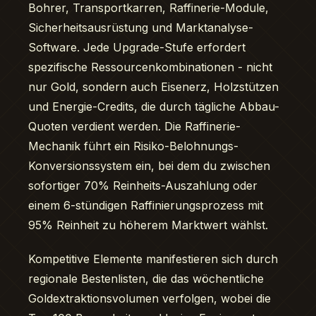
Bohrer, Transportkarren, Raffinerie-Module,
Sicherheitsausrüstung und Marktanalyse-
Software. Jede Upgrade-Stufe erfordert
spezifische Ressourcenkombinationen - nicht
nur Gold, sondern auch Eisenerz, Holzstützen
und Energie-Credits, die durch tägliche Abbau-
Quoten verdient werden. Die Raffinerie-
Mechanik führt ein Risiko-Belohnungs-
Konversionssystem ein, bei dem du zwischen
sofortiger 70% Reinheits-Auszahlung oder
einem 6-stündigen Raffinierungsprozess mit
95% Reinheit zu höherem Marktwert wählst.
Kompetitive Elemente manifestieren sich durch
regionale Bestenlisten, die das wöchentliche
Goldextraktionsvolumen verfolgen, wobei die