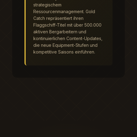
strategischem
Ressourcenmanagement. Gold
Catch repräsentiert ihren
Flaggschiff-Titel mit über 500.000
aktiven Bergarbeitern und
kontinuierlichen Content-Updates,
die neue Equipment-Stufen und
kompetitive Saisons einführen.